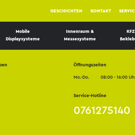
GESCHICHTEN
KONTAKT
SERVIC
Mobile
Innenraum &
KFZ
Displaysysteme
Messesysteme
Bekle
pen
Öffnungszeiten
Mo.-Do.
08:00 - 16:00 Uh
Service-Hotline
0761275140