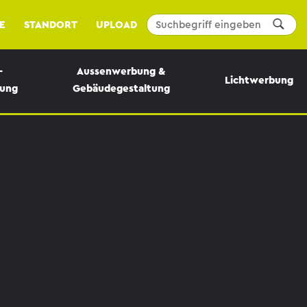
E
STANDORT
UPLOAD
-
Aussenwerbung &
Lichtwerbung
bung
Gebäudegestaltung