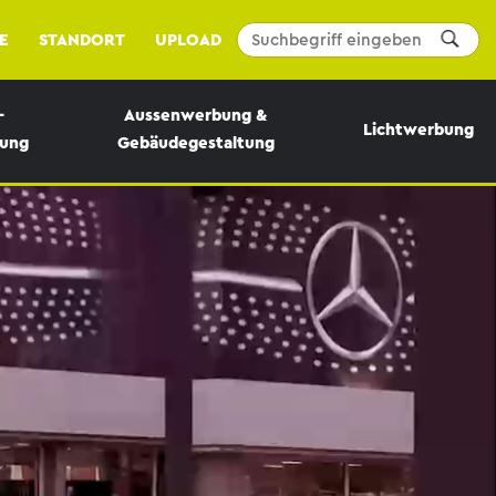
E
STANDORT
UPLOAD
-
Aussenwerbung &
Lichtwerbung
bung
Gebäudegestaltung