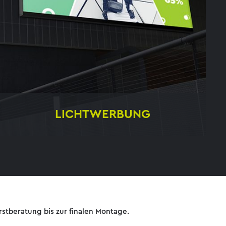
LICHTWERBUNG
Pylone
Leuchtkästen
Konturschriften
rstberatung bis zur finalen Montage.