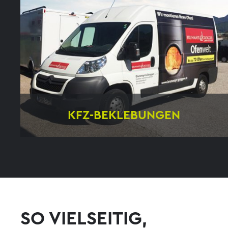
KFZ-BEKLEBUNGEN
Vollverklebung
Teilverklebung
Flottenbeklebung
SO VIELSEITIG,