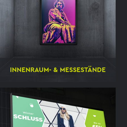
INNENRAUM- & MESSESTÄNDE
Messestände
Ausstellungen
Innenraumsysteme
Wanddekorationen
Beklebung
Verkaufsraum
Beschilderungen